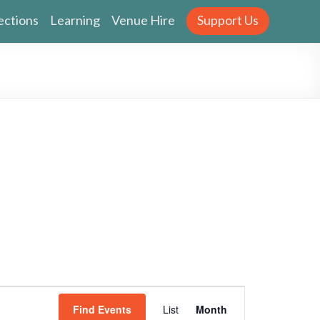
ections
Learning
Venue Hire
Support Us
E
Find Events
List
Month