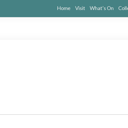
Home
Visit
What’s On
Coll