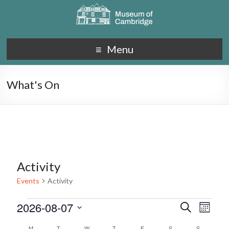
Menu
What's On
Activity
Events
Activity
2026-08-07
E
E
S
M
e
S
v
o
v
a
M
T
W
T
F
S
S