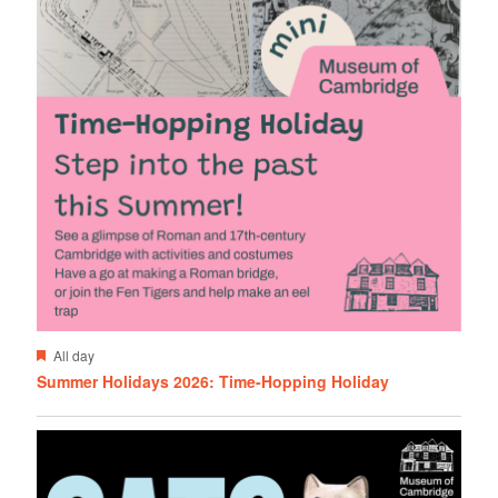
F
All day
e
Summer Holidays 2026: Time-Hopping Holiday
a
t
u
r
e
d